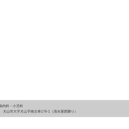
病内科・小児科
084 犬山市大字犬山字南古券176-1（清水屋西隣り）